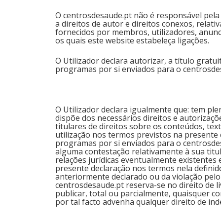
O centrosdesaude.pt não é responsável pela e
a direitos de autor e direitos conexos, rela
fornecidos por membros, utilizadores, anunc
os quais este website estabeleça ligações.
O Utilizador declara autorizar, a título grat
programas por si enviados para o centrosde
O Utilizador declara igualmente que: tem plen
dispõe dos necessários direitos e autorizaçõ
titulares de direitos sobre os conteúdos, te
utilização nos termos previstos na presente 
programas por si enviados para o centrosde
alguma contestação relativamente à sua tit
relações jurídicas eventualmente existentes 
presente declaração nos termos nela definid
anteriormente declarado ou da violação pelo 
centrosdesaude.pt reserva-se no direito de
publicar, total ou parcialmente, quaisquer c
por tal facto advenha qualquer direito de i