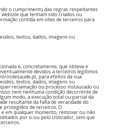
uindo o cumprimento das regras respeitantes
e website que tenham sido criados ou
rmação contida em sites de terceiros para
onteúdos, textos, dados, imagens ou
cionada e, concretamente, que obteve e
eventualmente devidos a terceiros legítimos
ntrosdesaude.pt, para efeitos da sua
nteúdos, textos, dados, imagens ou
alquer reclamação ou processo instaurado ou
romisso nem nenhuma condição decorrente de
algum modo, a execução total ou parcial da
de resultante da falta de veracidade do
e protegidos de terceiros. O
vo) e em qualquer momento, remover ou não
editados por si ou pelo Utilizador, sem que
erceiros.