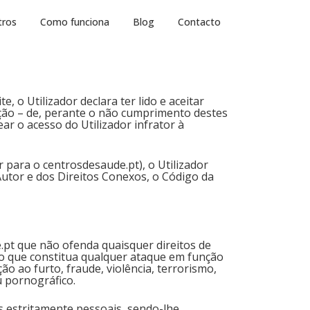
tros
Como funciona
Blog
Contacto
, o Utilizador declara ter lido e aceitar
ção – de, perante o não cumprimento destes
r o acesso do Utilizador infrator à
r para o centrosdesaude.pt), o Utilizador
 Autor e dos Direitos Conexos, o Código da
e.pt que não ofenda quaisquer direitos de
o que constitua qualquer ataque em função
ção ao furto, fraude, violência, terrorismo,
 pornográfico.
s estritamente pessoais, sendo-lhe