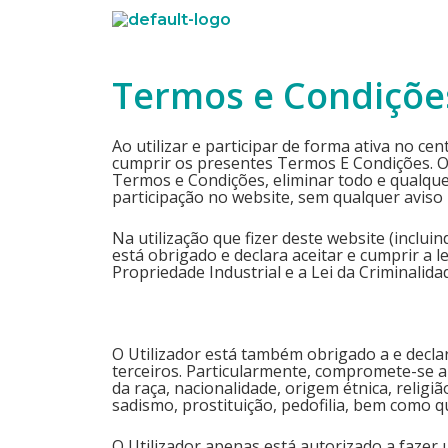
Termos e Condiçõe
Ao utilizar e participar de forma ativa no ce
cumprir os presentes Termos E Condições. O
Termos e Condições, eliminar todo e qualquer
participação no website, sem qualquer aviso 
Na utilização que fizer deste website (inclu
está obrigado e declara aceitar e cumprir a 
Propriedade Industrial e a Lei da Criminalida
O Utilizador está também obrigado a e declar
terceiros. Particularmente, compromete-se 
da raça, nacionalidade, origem étnica, religiã
sadismo, prostituição, pedofilia, bem como
O Utilizador apenas está autorizado a fazer