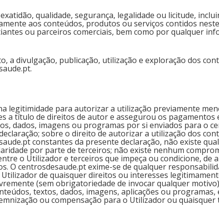
xatidão, qualidade, segurança, legalidade ou licitude, incl
tivamente aos conteúdos, produtos ou serviços contidos nest
iantes ou parceiros comerciais, bem como por qualquer info
uito, a divulgação, publicação, utilização e exploração dos c
saude.pt.
a legitimid
ade para autorizar a utilização previamente men
es a título de direitos de autor e assegurou os pagamentos 
xtos, dados, imagens ou programas por si enviados para o ce
declaração; sobre o direito de autorizar a utilização dos co
saude.pt constantes da presente declaração, não existe qu
ularidade por parte de terceiros; não existe nenhum comp
entre o Utilizador e terceiros que impeça ou condicione, de 
os. O centrosdesaude.pt exime-se de qualquer responsabilida
Utilizador de quaisquer direitos ou interesses legitimament
 livremente (sem obrigatoriedade de invocar qualquer moti
onteúdos, textos, dados, imagens, aplicações ou programas, 
ndemnização ou compensação para o Utilizador ou quaisquer t