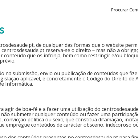
Procurar Cen
s
ntrosdesaude.pt, de qualquer das formas que o website permite
 centrosdesaude.pt reserva-se o direito – mas não a obriga
 conteúdo que os infrinja, bem como restringir e/ou bloquea
prévio.
indo na submissão, envio ou publicação de conteúdos que fize
legislação aplicável, e concretamente o Código do Direito de
de Informática.
a agir de boa-fé e a fazer uma utilização do centrosdesaud
a não submeter qualquer conteúdo ou fazer uma participaçã
o, convicção política ou sexo; que constitua difamação, incita
 que empregue conteúdos de carácter obsceno, indecoroso ou
 uso dos conteúdos presentes no centrosdesaude.pt para fin