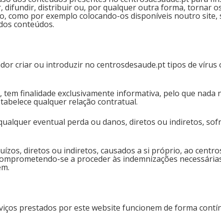
difundir, distribuir ou, por qualquer outra forma, tornar os
o, como por exemplo colocando-os disponíveis noutro site, s
dos conteúdos.
or criar ou introduzir no centrosdesaude.pt tipos de vírus
, tem finalidade exclusivamente informativa, pelo que nada 
tabelece qualquer relação contratual.
alquer eventual perda ou danos, diretos ou indiretos, sofr
uízos, diretos ou indiretos, causados a si próprio, ao centr
, comprometendo-se a proceder às indemnizações necessárias
em.
iços prestados por este website funcionem de forma contín