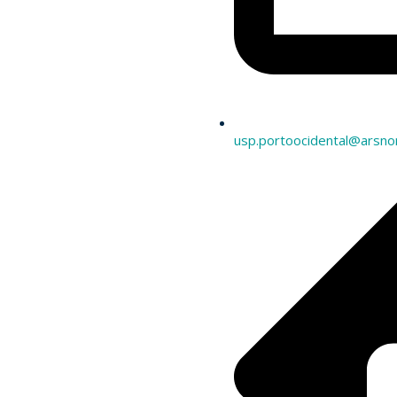
usp.portoocidental@arsno