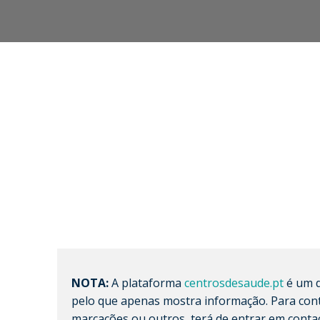
NOTA:
A plataforma
centrosdesaude.pt
é um d
pelo que apenas mostra informação. Para cont
marcações ou outros, terá de entrar em conta