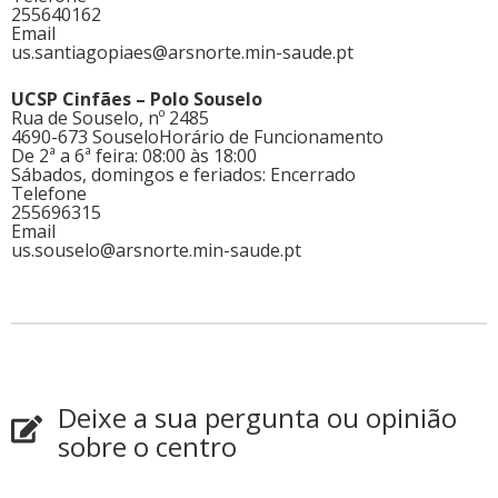
255640162
Email
us.santiagopiaes@arsnorte.min-saude.pt
UCSP Cinfães – Polo Souselo
Rua de Souselo, nº 2485
4690-673 Souselo
Horário de Funcionamento
De 2ª a 6ª feira: 08:00 às 18:00
Sábados, domingos e feriados: Encerrado
Telefone
255696315
Email
us.souselo@arsnorte.min-saude.pt
Deixe a sua pergunta ou opinião
sobre o centro