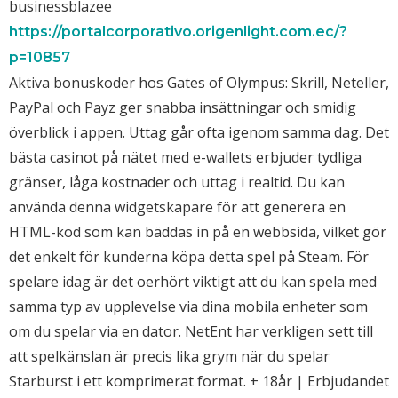
businessblazee
https://portalcorporativo.origenlight.com.ec/?
p=10857
Aktiva bonuskoder hos Gates of Olympus: Skrill, Neteller,
PayPal och Payz ger snabba insättningar och smidig
överblick i appen. Uttag går ofta igenom samma dag. Det
bästa casinot på nätet med e-wallets erbjuder tydliga
gränser, låga kostnader och uttag i realtid. Du kan
använda denna widgetskapare för att generera en
HTML-kod som kan bäddas in på en webbsida, vilket gör
det enkelt för kunderna köpa detta spel på Steam. För
spelare idag är det oerhört viktigt att du kan spela med
samma typ av upplevelse via dina mobila enheter som
om du spelar via en dator. NetEnt har verkligen sett till
att spelkänslan är precis lika grym när du spelar
Starburst i ett komprimerat format. + 18år | Erbjudandet