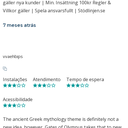
gäller nya kunder | Min. Insättning 100kr Regler &
Villkor gäller | Spela ansvarsfullt | Stödlinjen.se
7 meses atrás
vvaehbips
Instalações
Atendimento
Tempo de espera
Acessibilidade
The ancient Greek mythology theme is definitely not a
new idea, however, Gates of Olympus takes that to new