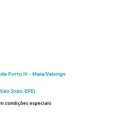
e Porto III – Maia/Valongo
 São João, EPE)
m condições especiais