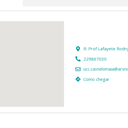
R. Prof Lafayete Rodr
229867030
ucc.castelomaia@arsno
Como chegar