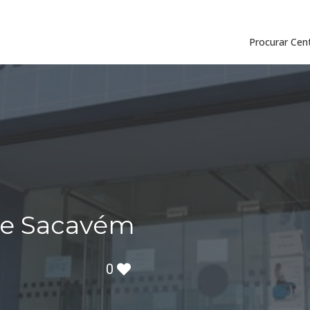
Procurar Cen
de Sacavém
0