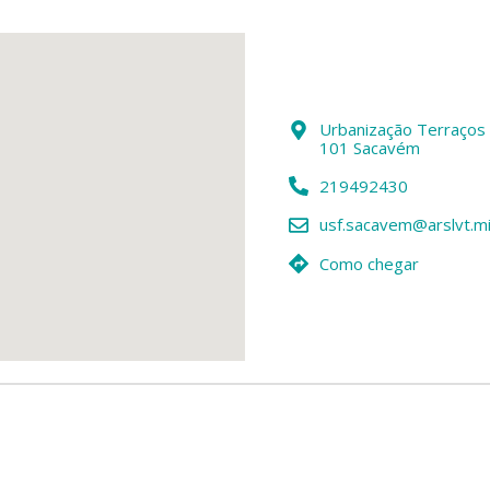
Urbanização Terraços 
101 Sacavém
219492430
usf.sacavem@arslvt.mi
Como chegar