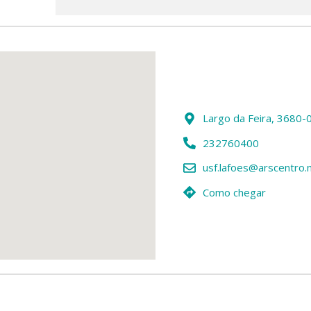
Largo da Feira, 3680
232760400
usf.lafoes@arscentro.
Como chegar