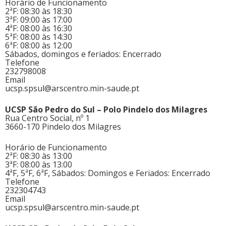
Horário de Funcionamento
2ªF: 08:30 às 18:30
3ªF: 09:00 às 17:00
4ªF: 08:00 às 16:30
5ªF: 08:00 às 14:30
6ªF: 08:00 às 12:00
Sábados, domingos e feriados: Encerrado
Telefone
232798008
Email
ucsp.spsul@arscentro.min-saude.pt
UCSP São Pedro do Sul – Polo Pindelo dos Milagres
Rua Centro Social, nº 1
3660-170 Pindelo dos Milagres
Horário de Funcionamento
2ªF: 08:30 às 13:00
3ªF: 08:00 às 13:00
4ªF, 5ªF, 6ªF, Sábados: Domingos e Feriados: Encerrado
Telefone
232304743
Email
ucsp.spsul@arscentro.min-saude.pt