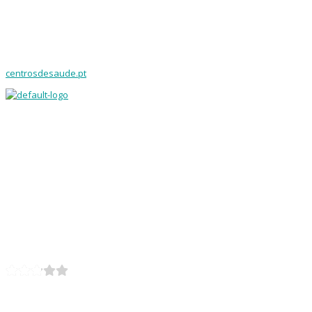
centrosdesaude.pt
Centro de Saúde Vila Nova de Cerveira
0