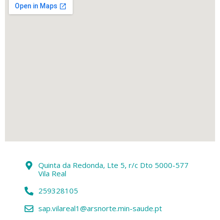
Quinta da Redonda, Lte 5, r/c Dto 5000-577
Vila Real
259328105
sap.vilareal1@arsnorte.min-saude.pt