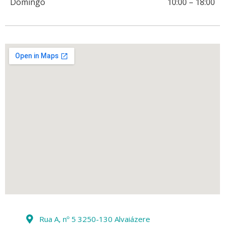
Domingo
10:00
–
18:00
Rua A, nº 5 3250-130 Alvaiázere