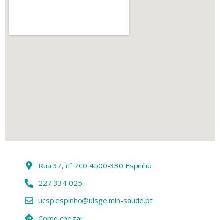
Rua 37, nº 700 4500-330 Espinho
227 334 025
ucsp.espinho@ulsge.min-saude.pt
Como chegar