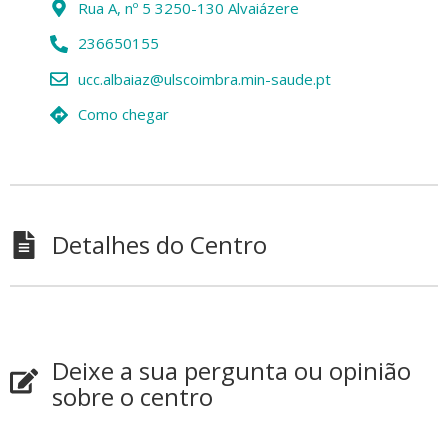
Rua A, nº 5 3250-130 Alvaiázere
236650155
ucc.albaiaz@ulscoimbra.min-saude.pt
Como chegar
Detalhes do Centro
Deixe a sua pergunta ou opinião
sobre o centro