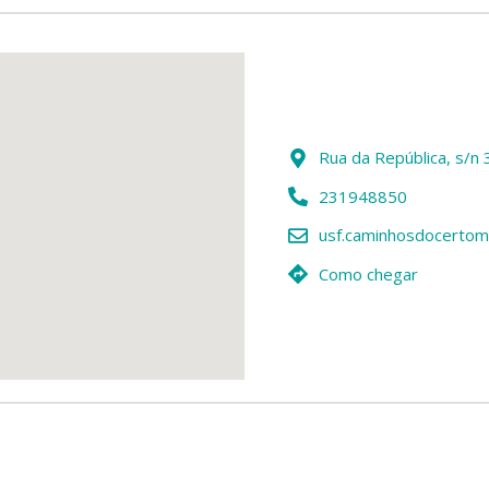
Rua da República, s/n
231948850
usf.caminhosdocertom
Como chegar