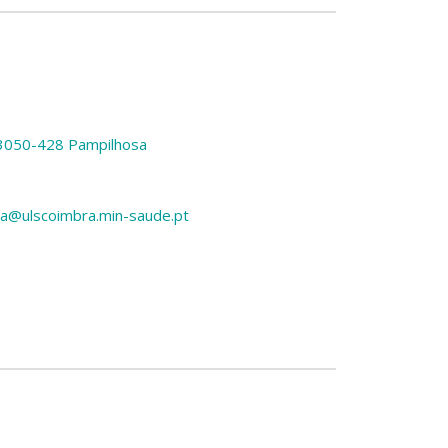
 3050-428 Pampilhosa
a@ulscoimbra.min-saude.pt