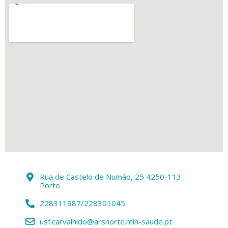
Rua de Castelo de Numão, 25 4250-113
Porto
228311987/228301045
usf.carvalhido@arsnorte.min-saude.pt