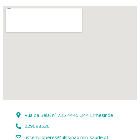
Rua da Bela, nº 735 4445-344 Ermesinde
229698520
usf.emilioperes@ulssjoao.min-saude.pt