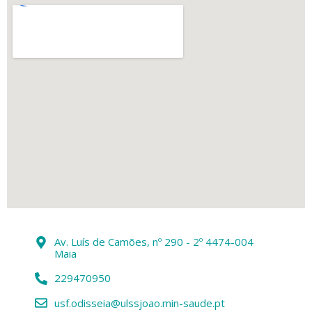
Av. Luís de Camões, nº 290 - 2º 4474-004
Maia
229470950
usf.odisseia@ulssjoao.min-saude.pt