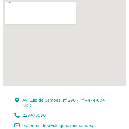
Av. Luís de Camões, nº 290 - 1º 4474-004
Maia
229478590
usf.piramides@ulssjoao.min-saude.pt