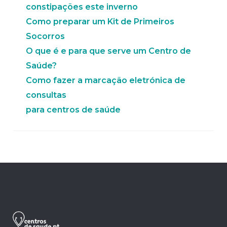
constipações este inverno
Como preparar um Kit de Primeiros
Socorros
O que é e para que serve um Centro de
Saúde?
Como fazer a marcação eletrónica de
consultas
para centros de saúde