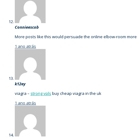
Connieescob
More posts like this would persuade the online elbow-room more 
1 ano atrás
k12ey
viagra –
strong vpls
buy cheap viagra in the uk
1 ano atrás