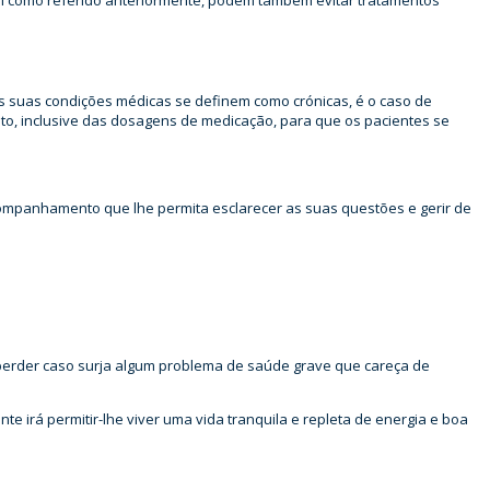
tal como referido anteriormente, podem também evitar tratamentos
s suas condições médicas se definem como crónicas, é o caso de
o, inclusive das dosagens de medicação, para que os pacientes se
ompanhamento que lhe permita esclarecer as suas questões e gerir de
 perder caso surja algum problema de saúde grave que careça de
e irá permitir-lhe viver uma vida tranquila e repleta de energia e boa