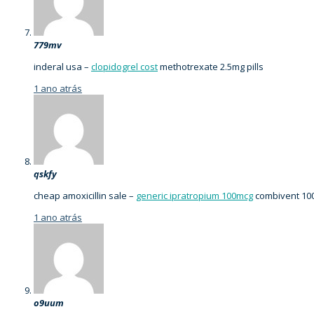
779mv
inderal usa –
clopidogrel cost
methotrexate 2.5mg pills
1 ano atrás
qskfy
cheap amoxicillin sale –
generic ipratropium 100mcg
combivent 100
1 ano atrás
o9uum