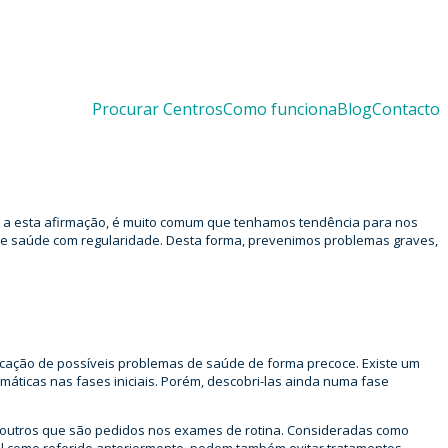
Procurar Centros
Como funciona
Blog
Contacto
o Essenciais?
e a esta afirmação, é muito comum que tenhamos tendência para nos
e saúde com regularidade. Desta forma, prevenimos problemas graves,
ficação de possíveis problemas de saúde de forma precoce. Existe um
áticas nas fases iniciais. Porém, descobri-las ainda numa fase
e outros que são pedidos nos exames de rotina. Consideradas como