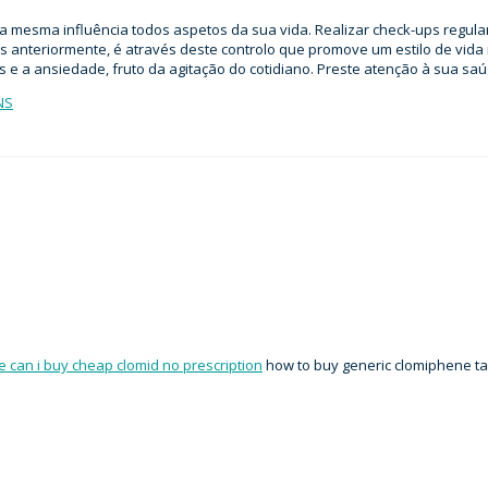
e a mesma influência todos aspetos da sua vida. Realizar check-ups reg
s anteriormente, é através deste controlo que promove um estilo de vid
ress e a ansiedade, fruto da agitação do cotidiano. Preste atenção à sua s
NS
 can i buy cheap clomid no prescription
how to buy generic clomiphene tab