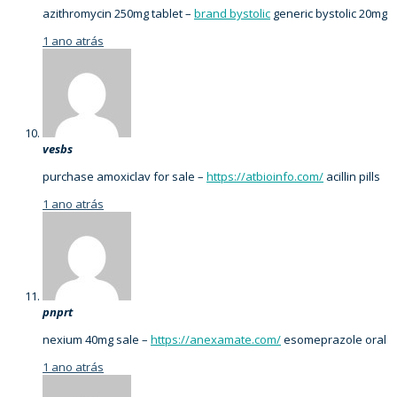
azithromycin 250mg tablet –
brand bystolic
generic bystolic 20mg
1 ano atrás
vesbs
purchase amoxiclav for sale –
https://atbioinfo.com/
acillin pills
1 ano atrás
pnprt
nexium 40mg sale –
https://anexamate.com/
esomeprazole oral
1 ano atrás