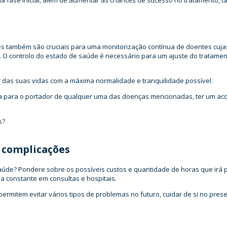
ua fase inicial, além de aumentar as chances de sucesso no tratamento, 
es também são cruciais para uma monitorização contínua de doentes cuja
 controlo do estado de saúde é necessário para um ajuste do tratament
 das suas vidas com a máxima normalidade e tranquilidade possível.
ia para o portador de qualquer uma das doenças mencionadas, ter um ac
e complicações
 saúde? Pondere sobre os possíveis custos e quantidade de horas que irá
 constante em consultas e hospitais.
rmitem evitar vários tipos de problemas no futuro, cuidar de si no present