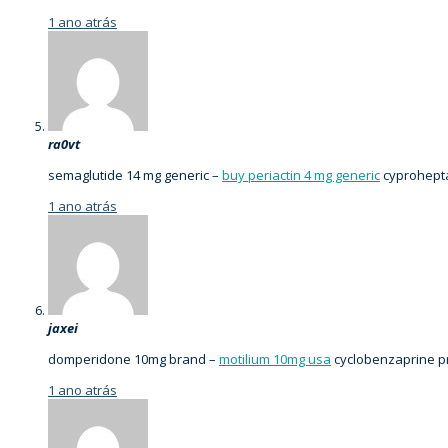
1 ano atrás
ra0vt
semaglutide 14 mg generic –
buy periactin 4 mg generic
cyprohepta
1 ano atrás
jaxei
domperidone 10mg brand –
motilium 10mg usa
cyclobenzaprine p
1 ano atrás