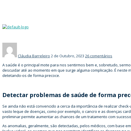
Porque é que
Cláudia Barreleiro
2 de Outubro, 2023
26 comentários
A saúde é o principal mote para nos sentirmos bem e, sobretudo, serm
descuidar até ao momento em que surge alguma complicação. É neste m
detetando-os de forma precoce.
Detectar problemas de saúde de forma prec
Se ainda não está convencido a cerca da importância de realizar check
vasto leque de doenças, como por exemplo, o cancro e as doenças cardí
preliminar permite aumentar as chances de um tratamento com sucesso
As anomalias, geralmente, são detectadas, pelos médicos, com base em