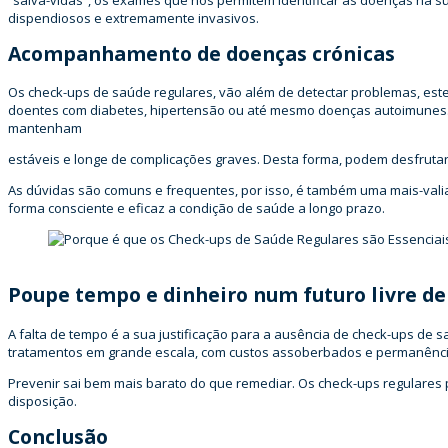
“salva-vidas”, os exames que nos permitem identificar as doenças na s
dispendiosos e extremamente invasivos.
Acompanhamento de doenças crónicas
Os check-ups de saúde regulares, vão além de detectar problemas, est
doentes com diabetes, hipertensão ou até mesmo doenças autoimunes. O
mantenham
estáveis e longe de complicações graves. Desta forma, podem desfrutar
As dúvidas são comuns e frequentes, por isso, é também uma mais-val
forma consciente e eficaz a condição de saúde a longo prazo.
Poupe tempo e dinheiro num futuro livre d
A falta de tempo é a sua justificação para a ausência de check-ups de
tratamentos em grande escala, com custos assoberbados e permanência
Prevenir sai bem mais barato do que remediar. Os check-ups regulares pe
disposição.
Conclusão