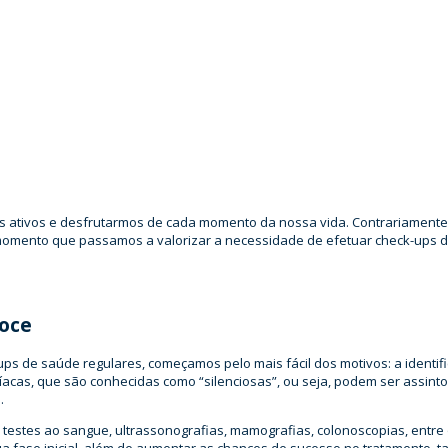
 os Check-ups de Saúde Regulares sã
os ativos e desfrutarmos de cada momento da nossa vida. Contrariament
omento que passamos a valorizar a necessidade de efetuar check-ups d
oce
-ups de saúde regulares, começamos pelo mais fácil dos motivos: a identi
acas, que são conhecidas como “silenciosas”, ou seja, podem ser assintom
.
 testes ao sangue, ultrassonografias, mamografias, colonoscopias, entr