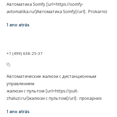
Автоматика Somfy [url=https://somfy-
avtomatika.ru/]Автоматика Somfy[/url] . Prokarniz
1 ano atrás
+7 (499) 638-25-37
Автоматические жалюзи с дистанционным
управлением
жалюзи с пультом [url=https://pult-
zhaluzi.ru/]жалюзи с пультом[/url] . прокарниз
1 ano atrás