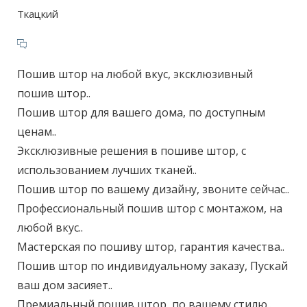
Ткацкий
Пошив штор на любой вкус, эксклюзивный
пошив штор..
Пошив штор для вашего дома, по доступным
ценам..
Эксклюзивные решения в пошиве штор, с
использованием лучших тканей..
Пошив штор по вашему дизайну, звоните сейчас..
Профессиональный пошив штор с монтажом, на
любой вкус..
Мастерская по пошиву штор, гарантия качества..
Пошив штор по индивидуальному заказу, Пускай
ваш дом засияет..
Премиальный пошив штор, по вашему стилю..