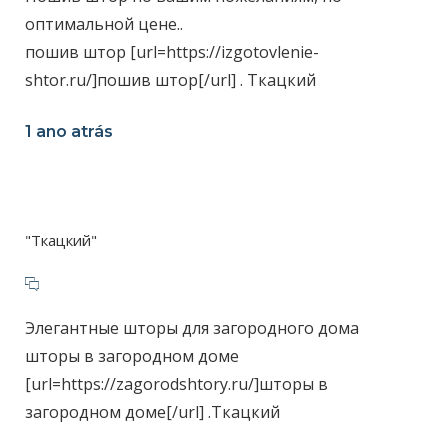
оптимальной цене..
пошив штор [url=https://izgotovlenie-
shtor.ru/]пошив штор[/url] . Ткацкий
1 ano atrás
"Ткацкий"
Элегантные шторы для загородного дома
шторы в загородном доме
[url=https://zagorodshtory.ru/]шторы в
загородном доме[/url] .Ткацкий