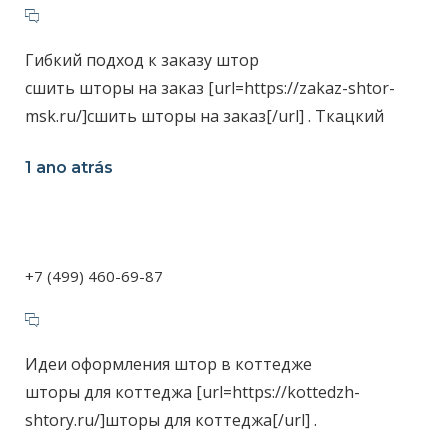
Гибкий подход к заказу штор
сшить шторы на заказ [url=https://zakaz-shtor-
msk.ru/]сшить шторы на заказ[/url] . Ткацкий
1 ano atrás
+7 (499) 460-69-87
Идеи оформления штор в коттедже
шторы для коттеджа [url=https://kottedzh-
shtory.ru/]шторы для коттеджа[/url] .