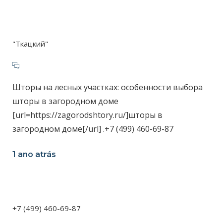
"Ткацкий"
Шторы на лесных участках: особенности выбора
шторы в загородном доме
[url=https://zagorodshtory.ru/]шторы в
загородном доме[/url] .+7 (499) 460-69-87
1 ano atrás
+7 (499) 460-69-87