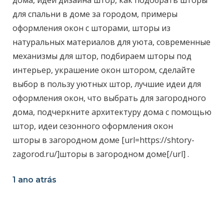
дома, идеи дизайна штор, как подобрать шторы
для спальни в доме за городом, примеры
оформления окон с шторами, шторы из
натуральных материалов для уюта, современные
механизмы для штор, подбираем шторы под
интерьер, украшение окон штором, сделайте
выбор в пользу уютных штор, лучшие идеи для
оформления окон, что выбрать для загородного
дома, подчеркните архитектуру дома с помощью
штор, идеи сезонного оформления окон
шторы в загородном доме [url=https://shtory-
zagorod.ru/]шторы в загородном доме[/url] .
1 ano atrás