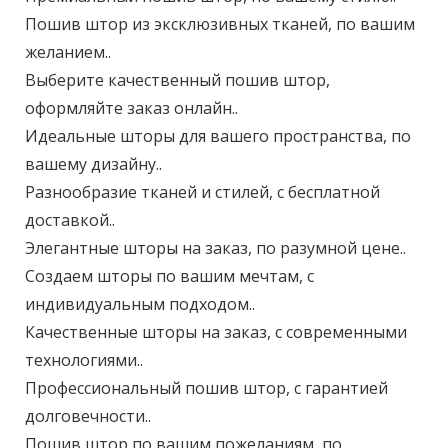
Пошив штор из эксклюзивных тканей, по вашим
желанием..
Выберите качественный пошив штор,
оформляйте заказ онлайн..
Идеальные шторы для вашего пространства, по
вашему дизайну..
Разнообразие тканей и стилей, с бесплатной
доставкой..
Элегантные шторы на заказ, по разумной цене..
Создаем шторы по вашим мечтам, с
индивидуальным подходом..
Качественные шторы на заказ, с современными
технологиями..
Профессиональный пошив штор, с гарантией
долговечности..
Пошив штор по вашим пожеланиям, по