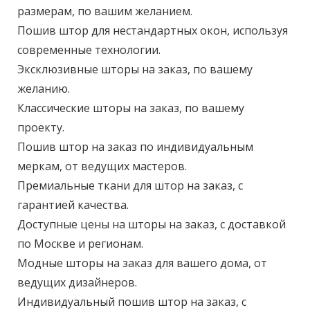
размерам, по вашим желанием.
Пошив штор для нестандартных окон, используя
современные технологии.
Эксклюзивные шторы на заказ, по вашему
желанию.
Классические шторы на заказ, по вашему
проекту.
Пошив штор на заказ по индивидуальным
меркам, от ведущих мастеров.
Премиальные ткани для штор на заказ, с
гарантией качества.
Доступные цены на шторы на заказ, с доставкой
по Москве и регионам.
Модные шторы на заказ для вашего дома, от
ведущих дизайнеров.
Индивидуальный пошив штор на заказ, с